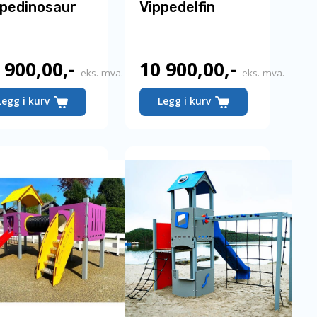
ppedinosaur
Vippedelfin
 900,00
,-
10 900,00
,-
eks. mva.
eks. mva.
Legg i kurv
Legg i kurv