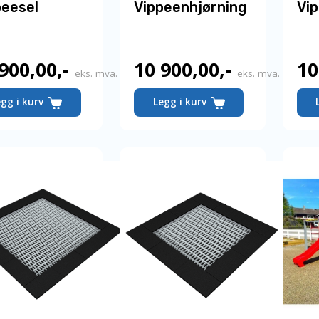
peesel
Vippeenhjørning
Vi
 900,00
,-
10 900,00
,-
10
eks. mva.
eks. mva.
egg i kurv
Legg i kurv