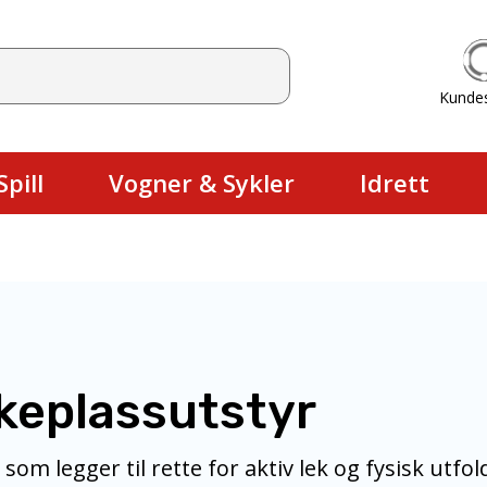
Kunde
Du har ingen produkter i handlekurv
pill
Vogner & Sykler
Idrett
keplassutstyr
 som legger til rette for aktiv lek og fysisk utf