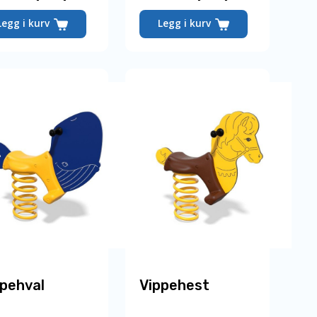
Legg i kurv
Legg i kurv
pehval
Vippehest