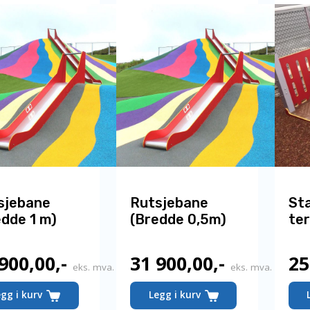
sjebane
Rutsjebane
Sta
edde 1 m)
(Bredde 0,5m)
te
 900,00
,-
31 900,00
,-
25
eks. mva.
eks. mva.
Dette
Dette
egg i kurv
Legg i kurv
produktet
produktet