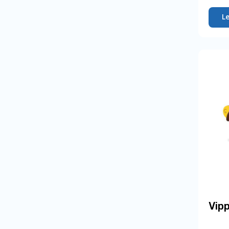
L
Vip