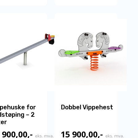
ppehuske for
Dobbel Vippehest
støping – 2
ter
 900,00
,-
15 900,00
,-
eks. mva.
eks. mva.