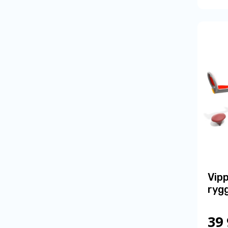
Vip
ryg
39