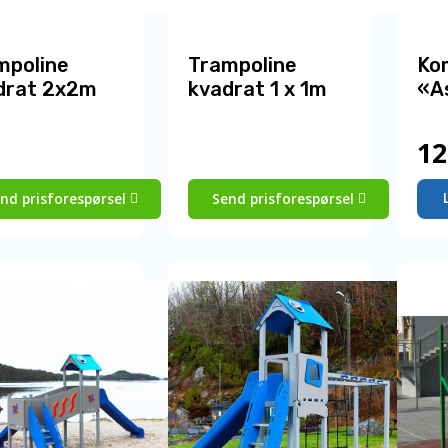
mpoline
Trampoline
Ko
drat 2x2m
kvadrat 1 x 1m
«A
12
nd prisforespørsel
Send prisforespørsel