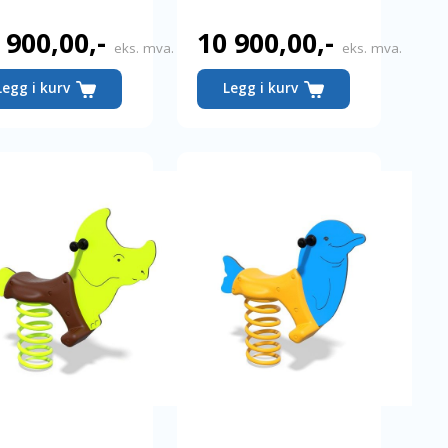
 900,00
,-
10 900,00
,-
eks. mva.
eks. mva.
Legg i kurv
Legg i kurv