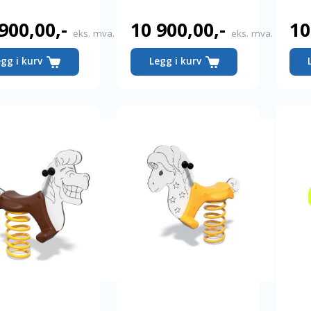
 900,00
,-
10 900,00
,-
10
eks. mva.
eks. mva.
egg i kurv
Legg i kurv