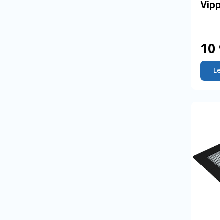
Vip
10
L