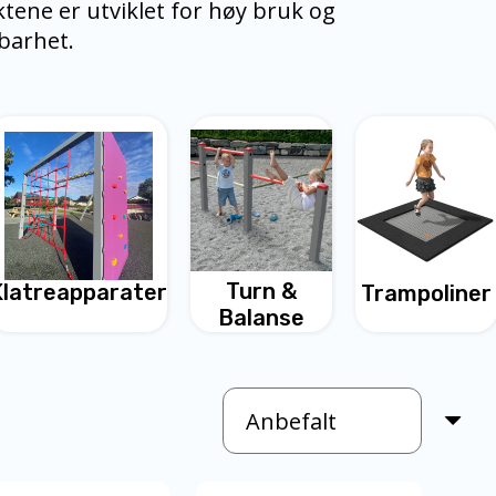
ktene er utviklet for høy bruk og
dbarhet.
Turn &
Klatreapparater
Trampoliner
Balanse