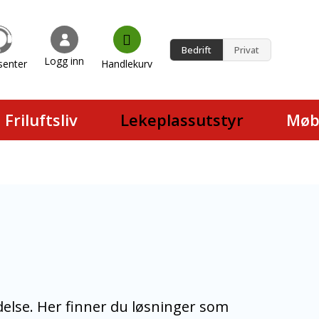
Bedrift
Privat
Logg inn
senter
Handlekurv
en.
Friluftsliv
Lekeplassutstyr
Møb
oldelse. Her finner du løsninger som