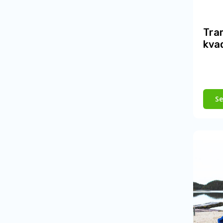
Tra
kva
Se