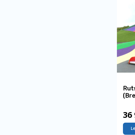
Rut
(Br
36
L