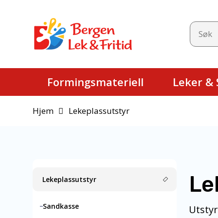
Formingsmateriell
Leker & S
Hjem
Lekeplassutstyr
Le
Lekeplassutstyr
Sandkasse
Utstyr