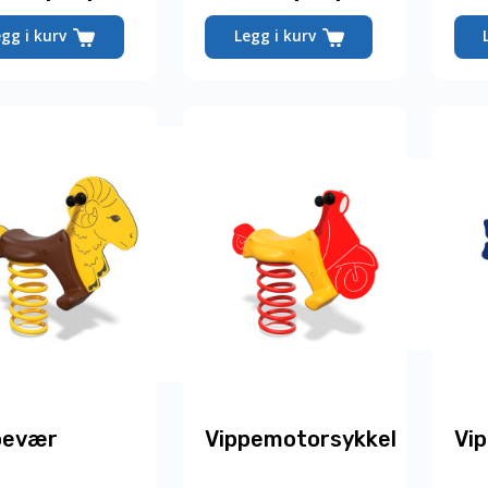
egg i kurv
Legg i kurv
pevær
Vippemotorsykkel
Vip