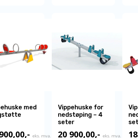
har
har
flere
flere
varianter.
varianter.
Alternativene
Alternativene
kan
kan
velges
velges
på
på
produktsiden
produktsiden
pehuske med
Vippehuske for
Vi
gstøtte
nedstøping – 4
ned
seter
se
 900,00
,-
20 900,00
,-
18
eks. mva.
eks. mva.