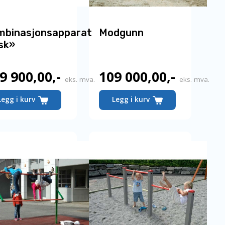
mbinasjonsapparat
Modgunn
sk»
9 900,00
,-
109 000,00
,-
eks. mva.
eks. mva.
Legg i kurv
Legg i kurv