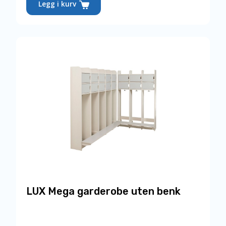
Legg i kurv
produktet
har
flere
varianter.
Alternativene
kan
velges
på
produktsiden
LUX Mega garderobe uten benk