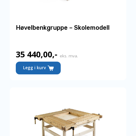
Høvelbenkgruppe – Skolemodell
35 440,00
,-
eks. mva.
Legg i kurv