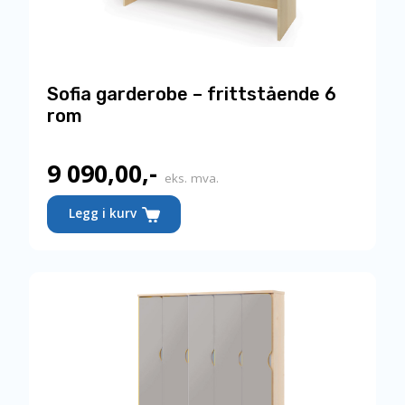
Sofia garderobe – frittstående 6
rom
9 090,00
,-
eks. mva.
Legg i kurv