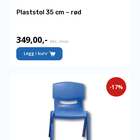
Plaststol 35 cm – rød
349,00
,-
Nåværende
eks. mva.
pris
Legg i kurv
er:
349,00,-.
-17%