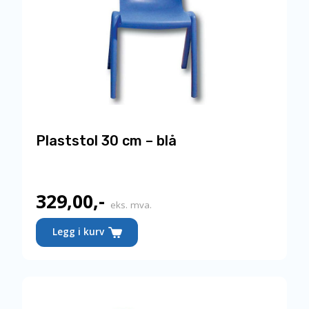
Plaststol 30 cm – blå
329,00
,-
Nåværende
eks. mva.
pris
Legg i kurv
er:
329,00,-.