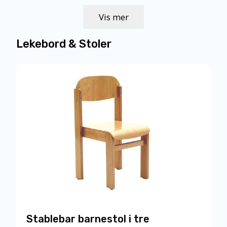
varianter.
Alternativene
Vis mer
kan
velges
på
Lekebord & Stoler
produktsiden
Stablebar barnestol i tre