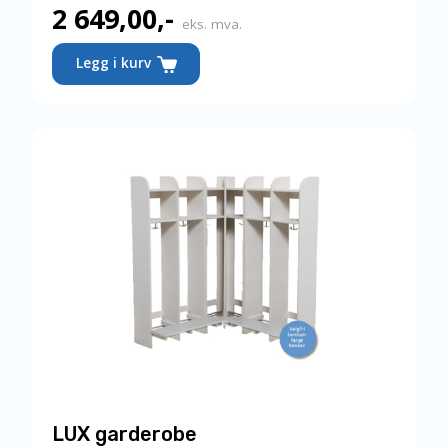
2 649,00
,-
eks. mva.
Dette
Legg i kurv
produktet
har
flere
varianter.
Alternativene
kan
velges
på
produktsiden
LUX garderobe