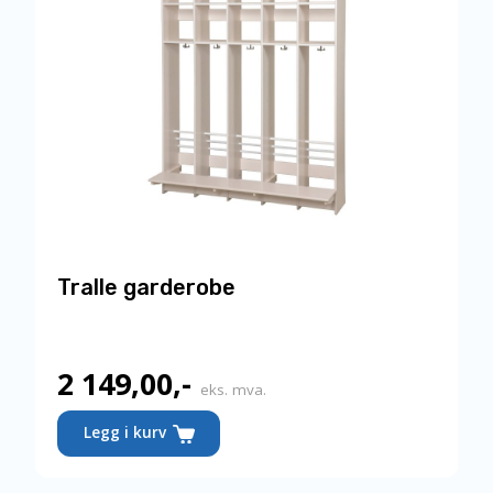
velges
på
produktsiden
Tralle garderobe
2 149,00
,-
eks. mva.
Dette
Legg i kurv
produktet
har
flere