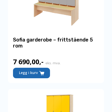
Sofia garderobe – frittstående 5
rom
7 690,00
,-
eks. mva.
Legg i kurv