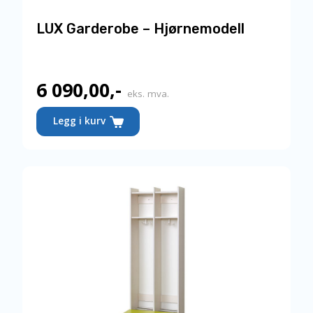
LUX Garderobe – Hjørnemodell
6 090,00
,-
eks. mva.
Legg i kurv