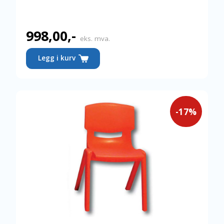
998,00
,-
eks. mva.
Legg i kurv
-17%