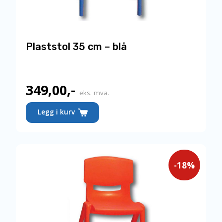
Plaststol 35 cm – blå
349,00
,-
Nåværende
eks. mva.
pris
Legg i kurv
er:
349,00,-.
-18%