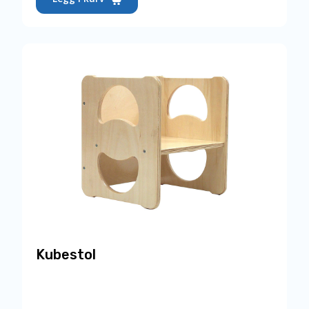
produktet
har
flere
varianter.
Alternativene
kan
velges
på
produktsiden
Kubestol