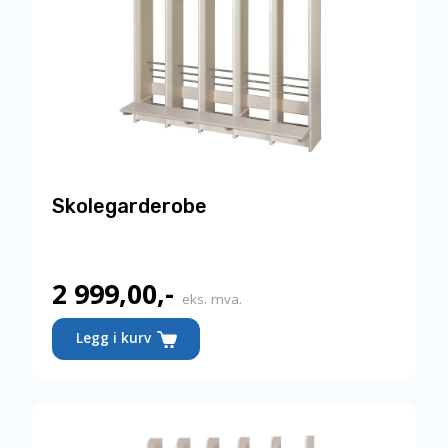
Skolegarderobe
2 999,00
,-
eks. mva.
Dette
Legg i kurv
produktet
har
flere
varianter.
Alternativene
kan