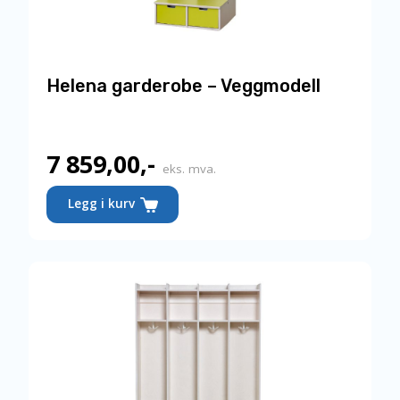
Helena garderobe – Veggmodell
7 859,00
,-
eks. mva.
Dette
Legg i kurv
produktet
har
flere
varianter.
Alternativene
kan
velges
på
produktsiden