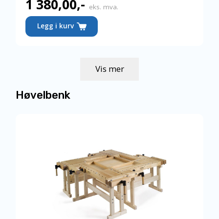
1 380,00
,-
eks. mva.
Legg i kurv
Vis mer
Høvelbenk