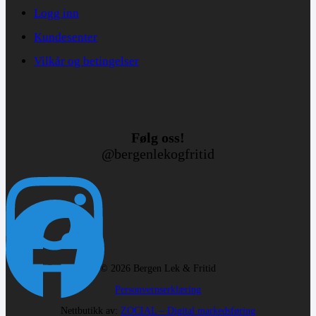
Logg inn
Kundesenter
Vilkår og betingelser
Følg oss!
@bergenlekogfritid
© 2026 Bergen Lek & Fritid
Personvernserklæring
Nettbutikk av:
ZOCIAL – Digital markedsføring