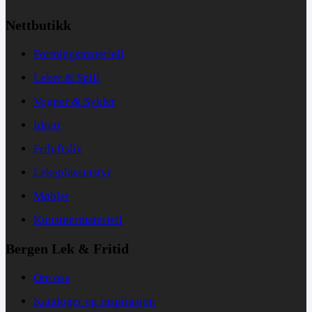
Nettbutikk
Formingsmateriell
Leker & Spill
Vogner & Sykler
Idrett
Friluftsliv
Lekeplassutstyr
Møbler
Kunstnermateriell
Bergen Lek & Fritid
Om oss
Kataloger og inspirasjon