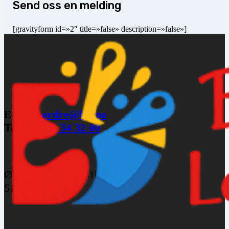
Send oss en melding
[gravityform id=»2″ title=»false» description=»false»]
E-post:
ordre@blf.no
Telefon:
55 34 32 00
Øvre Fyllingsvei 81b,
5161 Laksevåg